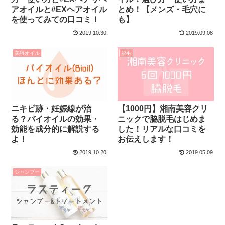
アオイルと#EXヘアオイル
とめ！【メンズ・毛穴に
を使ってみての口コミ！
も】
2019.10.30
2019.09.08
美容オイル
脱毛
ニキビ跡・妊娠線が治
【1000円】湘南美容クリ
る？バイオイルの効果・
ニックで脇脱毛はじめま
効能を成分的に解説する
した！リアルな口コミを
よ！
お伝えします！
2019.10.20
2019.05.09
シャンプー