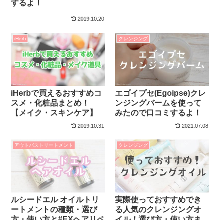
するよ！
2019.10.20
iHerb
クレンジング
iHerbで買えるおすすめコ
エゴイプセ(Egoipse)クレ
スメ・化粧品まとめ！
ンジングバームを使って
【メイク・スキンケア】
みたので口コミするよ！
2019.10.31
2021.07.08
アウトバストリートメント
クレンジング
ルシードエル オイルトリ
実際使っておすすめでき
ートメントの種類・選び
る人気のクレンジングオ
方・使い方と#EXヘアリペ
イル！選び方・使い方ま