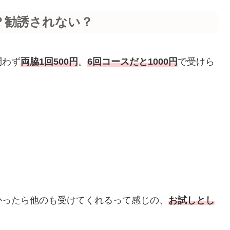
？勧誘されない？
問わず
両脇1回500円
。
6回コースだと1000円
で受けら
かったら他のも受けてくれるって感じの、
お試しとし