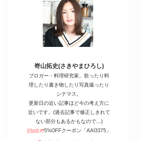
嵜山拓史(さきやまひろし)
ブロガー・料理研究家。歌ったり料
理したり書き物したり写真撮ったり
シテマス。
更新日の近い記事ほど今の考え方に
近いです。(過去記事で修正しきれて
ない部分もあるかもなので…)
iHerb
5%OFFクーポン「AAI3375」