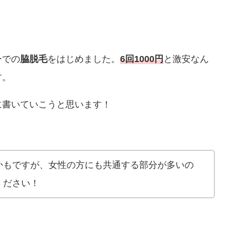
ーでの
脇脱毛
をはじめました。
6回1000円
と激安なん
す。
に書いていこうと思います！
かもですが、女性の方にも共通する部分が多いの
ください！