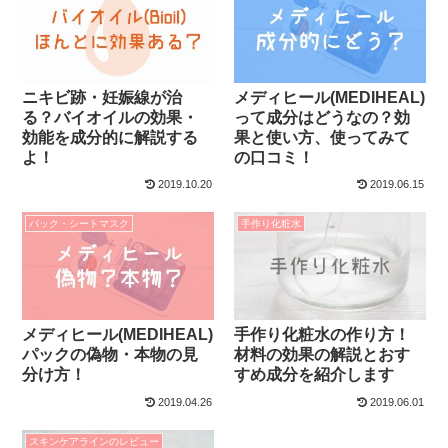
ニキビ跡・妊娠線が治
メディヒール(MEDIHEAL)
る？バイオイルの効果・
って成分はどうなの？効
効能を成分的に解説する
果と使い方、使ってみて
よ！
の口コミ！
2019.10.20
2019.06.15
パック・シートマスク
手作り化粧水
メディヒール(MEDIHEAL)
手作り化粧水の作り方！
パックの偽物・本物の見
材料の効果の解説とおす
分け方！
すめ成分を紹介します
2019.04.26
2019.06.01
スキンケアラインのレビュー