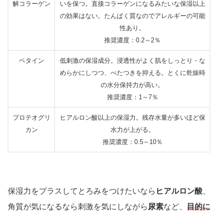
解コラーゲン
いを保つ。直接コラーゲンになるみたいな保湿以上
の効果はない。たんぱく質なのでアレルギーの可能
性あり。
推奨濃度：0.2～2％
ベタイン
低刺激の保湿成分。浸透性がよく肌をしっとり・な
めらかにしつつ、べたつきを抑える。とくに乾燥時
の水分保持力が高い。
推奨濃度：1～7％
プロテオグリ
ヒアルロン酸以上の保湿力。残存水量が多いほど保
カン
水力が上がる。
推奨濃度：0.5～10％
保湿力をプラスしてとろみをつけたいなら
ヒアルロン酸
、
角質が気になるなら刺激を気にしながら
尿素
など、
目的に