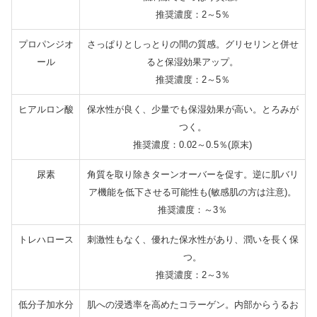
推奨濃度：2～5％
プロパンジオ
さっぱりとしっとりの間の質感。グリセリンと併せ
ール
ると保湿効果アップ。
推奨濃度：2～5％
ヒアルロン酸
保水性が良く、少量でも保湿効果が高い。とろみが
つく。
推奨濃度：0.02～0.5％(原末)
尿素
角質を取り除きターンオーバーを促す。逆に肌バリ
ア機能を低下させる可能性も(敏感肌の方は注意)。
推奨濃度：～3％
トレハロース
刺激性もなく、優れた保水性があり、潤いを長く保
つ。
推奨濃度：2～3％
低分子加水分
肌への浸透率を高めたコラーゲン。内部からうるお