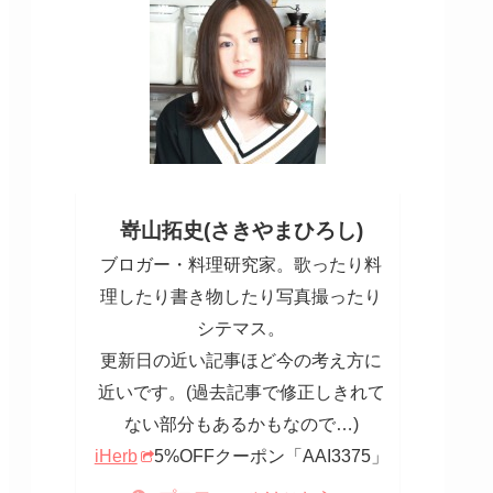
嵜山拓史(さきやまひろし)
ブロガー・料理研究家。歌ったり料
理したり書き物したり写真撮ったり
シテマス。
更新日の近い記事ほど今の考え方に
近いです。(過去記事で修正しきれて
ない部分もあるかもなので…)
iHerb
5%OFFクーポン「AAI3375」