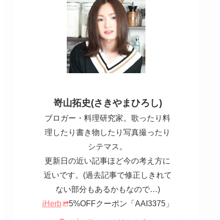
嵜山拓史(さきやまひろし)
ブロガー・料理研究家。歌ったり料
理したり書き物したり写真撮ったり
シテマス。
更新日の近い記事ほど今の考え方に
近いです。(過去記事で修正しきれて
ない部分もあるかもなので…)
iHerb
5%OFFクーポン「AAI3375」